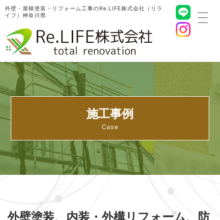
外壁・屋根塗装・リフォーム工事のRe.LIFE株式会社（リラ
イフ）神奈川県
toggl
navig
施工事例
外壁塗装、内装・外構リフォーム、防