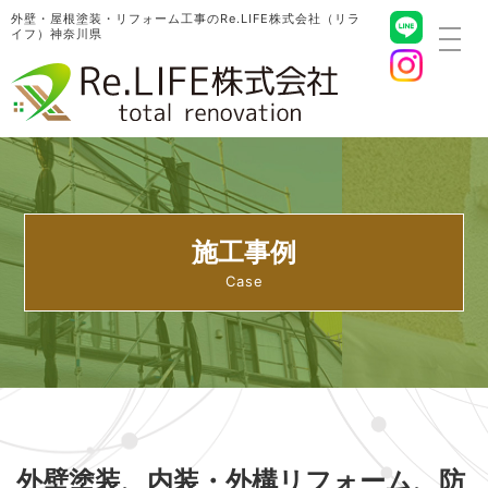
外壁・屋根塗装・リフォーム工事のRe.LIFE株式会社（リラ
イフ）神奈川県
toggl
navig
施工事例
外壁塗装、内装・外構リフォーム、防