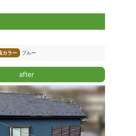
装カラー
ブルー
after