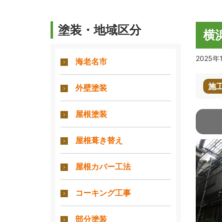
塗装・地域区分
横
2025年
海老名市
施
外壁塗装
屋根塗装
屋根葺き替え
屋根カバー工法
コーキング工事
部分塗装