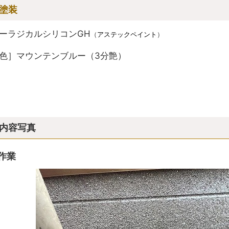
塗装
ーラジカルシリコンGH
（
アステックペイント
）
色］マウンテンブルー（3分艶）
内容写真
作業