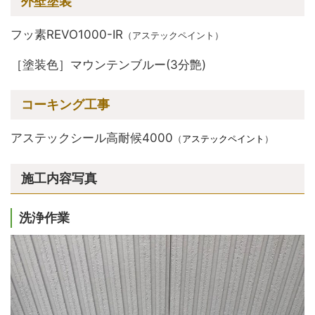
外壁塗装
フッ素REVO1000-IR
（アステックペイント）
［塗装色］マウンテンブルー(3分艶)
コーキング工事
アステックシール高耐候4000
（
アステックペイント
）
施工内容写真
洗浄作業