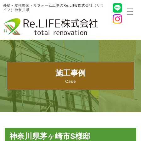
外壁・屋根塗装・リフォーム工事のRe.LIFE株式会社（リラ
イフ）神奈川県
toggl
navig
施工事例
神奈川県茅ヶ崎市S様邸