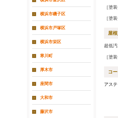
［塗装
横浜市磯子区
［塗装
横浜市戸塚区
屋根
横浜市栄区
超低汚
寒川町
［塗装
厚木市
コー
座間市
アステ
大和市
藤沢市