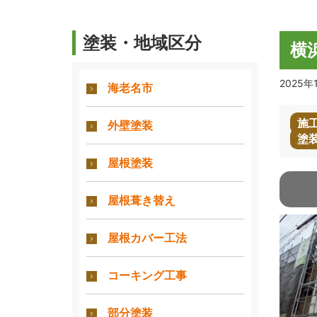
塗装・地域区分
横
2025年
海老名市
施
外壁塗装
塗
屋根塗装
屋根葺き替え
屋根カバー工法
コーキング工事
部分塗装