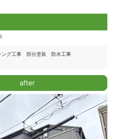
区
コーキング工事 部分塗装 防水工事
after