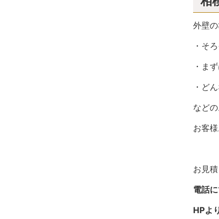
相
外壁の
・そろ
・まず
・どん
などの
お客様
お見積
電話にて
HP