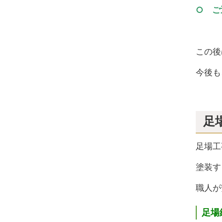
○ ご
この後
今後も
足
足場工
塗装す
職人が
足場