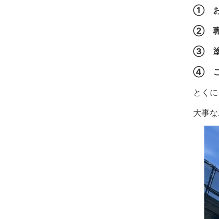
① お
② 職
③ 塗
④ ご
とくに
大事な