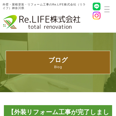
外壁・屋根塗装・リフォーム工事のRe.LIFE株式会社（リラ
イフ）神奈川県
toggl
navig
ブログ
【外装リフォーム工事が完了しまし