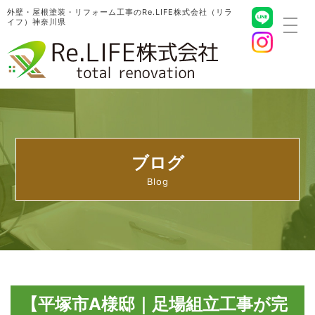
外壁・屋根塗装・リフォーム工事のRe.LIFE株式会社（リラ
イフ）神奈川県
toggl
navig
ブログ
【平塚市A様邸｜足場組立工事が完