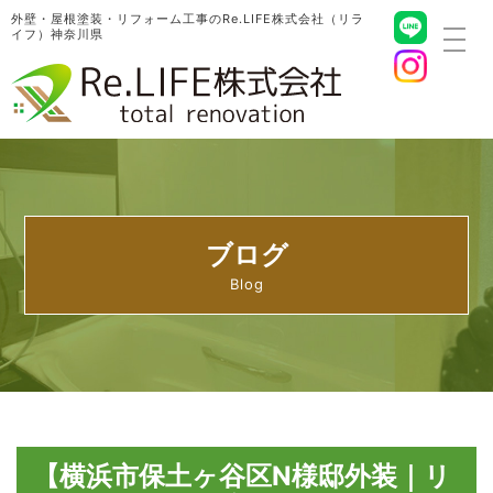
外壁・屋根塗装・リフォーム工事のRe.LIFE株式会社（リラ
イフ）神奈川県
toggl
navig
ブログ
【横浜市保土ヶ谷区N様邸外装｜リ